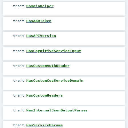
trait
DomainHelper
trait
HasAADToken
trait
HasAPIVersion
trait
HasCognitiveServiceInput
trait
HasCustomAuthHeader
trait
HasCustomCogServiceDomain
trait
HasCustomHeaders
trait
HasInternalJsonOutputParser
trait
HasServiceParams