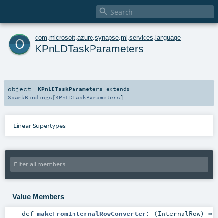

o
com
.
microsoft
.
azure
.
synapse
.
ml
.
services
.
language
KPnLDTaskParameters
object
KPnLDTaskParameters
extends
SparkBindings
[
KPnLDTaskParameters
]
Linear Supertypes
Value Members
def
makeFromInternalRowConverter
: (
InternalRow
) ⇒