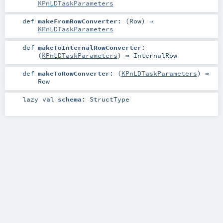
KPnLDTaskParameters
def
makeFromRowConverter
: (
Row
) ⇒
KPnLDTaskParameters
def
makeToInternalRowConverter
:
(
KPnLDTaskParameters
) ⇒
InternalRow
def
makeToRowConverter
: (
KPnLDTaskParameters
) ⇒
Row
lazy val
schema
:
StructType